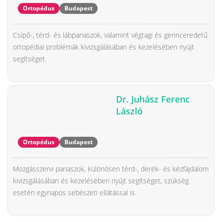
Ortopédus
Budapest
Csípő-, térd- és lábpanaszok, valamint végtagi és gerinceredetű
ortopédiai problémák kivizsgálásában és kezelésében nyújt
segítséget.
Dr. Juhász Ferenc
László
Ortopédus
Budapest
Mozgásszervi panaszok, különösen térd-, derék- és kézfájdalom
kivizsgálásában és kezelésében nyújt segítséget, szükség
esetén egynapos sebészeti ellátással is.