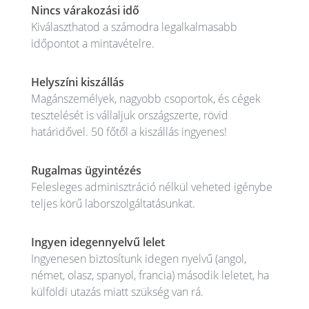
Nincs várakozási idő
Kiválaszthatod a számodra legalkalmasabb
időpontot a mintavételre.
Helyszíni kiszállás
Magánszemélyek, nagyobb csoportok, és cégek
tesztelését is vállaljuk országszerte, rövid
határidővel. 50 főtől a kiszállás ingyenes!
Rugalmas ügyintézés
Felesleges adminisztráció nélkül veheted igénybe
teljes körű laborszolgáltatásunkat.
Ingyen idegennyelvű lelet
Ingyenesen biztosítunk idegen nyelvű (angol,
német, olasz, spanyol, francia) második leletet, ha
külföldi utazás miatt szükség van rá.