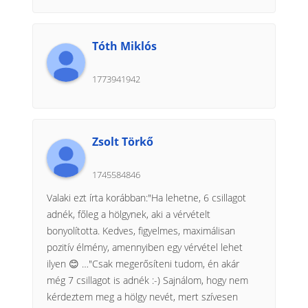
Tóth Miklós
1773941942
Zsolt Törkő
1745584846
Valaki ezt írta korábban:"Ha lehetne, 6 csillagot
adnék, főleg a hölgynek, aki a vérvételt
bonyolította. Kedves, figyelmes, maximálisan
pozitív élmény, amennyiben egy vérvétel lehet
ilyen 😊 …"Csak megerősíteni tudom, én akár
még 7 csillagot is adnék :-) Sajnálom, hogy nem
kérdeztem meg a hölgy nevét, mert szívesen