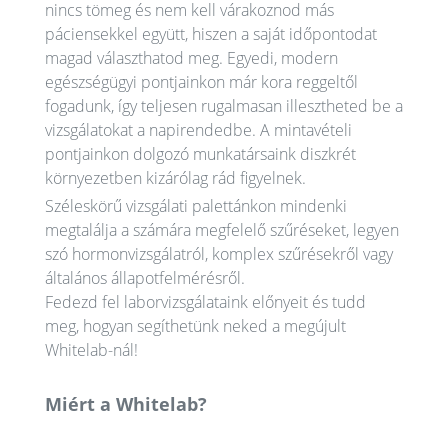
nincs tömeg és nem kell várakoznod más
páciensekkel együtt, hiszen a saját időpontodat
magad választhatod meg. Egyedi, modern
egészségügyi pontjainkon már kora reggeltől
fogadunk, így teljesen rugalmasan illesztheted be a
vizsgálatokat a napirendedbe. A mintavételi
pontjainkon dolgozó munkatársaink diszkrét
környezetben kizárólag rád figyelnek.
Széleskörű vizsgálati palettánkon mindenki
megtalálja a számára megfelelő szűréseket, legyen
szó hormonvizsgálatról, komplex szűrésekről vagy
általános állapotfelmérésről.
Fedezd fel laborvizsgálataink előnyeit és tudd
meg, hogyan segíthetünk neked a megújult
Whitelab-nál!
Miért a Whitelab?