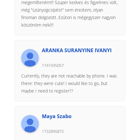
megemlíteném!!! Szuper kedves és figyelmes volt,
még "szúnyogcsípést" sem éreztem, olyan
finoman dolgozott. Ezúton is mégegyszer nagyon
köszönöm neki!!!
ARANKA SURANYINE IVANYI
1741935057
Currently, they are not reachable by phone. I was
there: they were cute! I would like to go, but
maybe I need to register??
Maya Szabo
1732895872