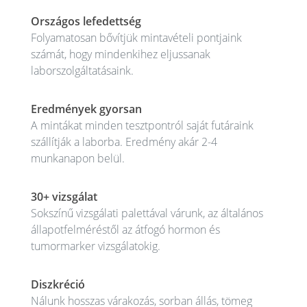
Országos lefedettség
Folyamatosan bővítjük mintavételi pontjaink
számát, hogy mindenkihez eljussanak
laborszolgáltatásaink.
Eredmények gyorsan
A mintákat minden tesztpontról saját futáraink
szállítják a laborba. Eredmény akár 2-4
munkanapon belül.
30+ vizsgálat
Sokszínű vizsgálati palettával várunk, az általános
állapotfelméréstől az átfogó hormon és
tumormarker vizsgálatokig.
Diszkréció
Nálunk hosszas várakozás, sorban állás, tömeg