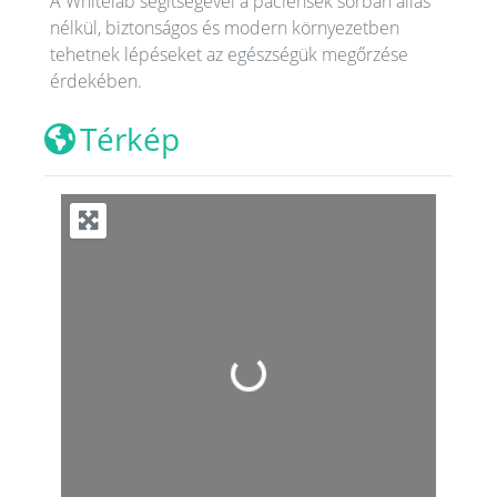
A Whitelab segítségével a páciensek sorban állás
nélkül, biztonságos és modern környezetben
tehetnek lépéseket az egészségük megőrzése
érdekében.
Térkép
Loading...