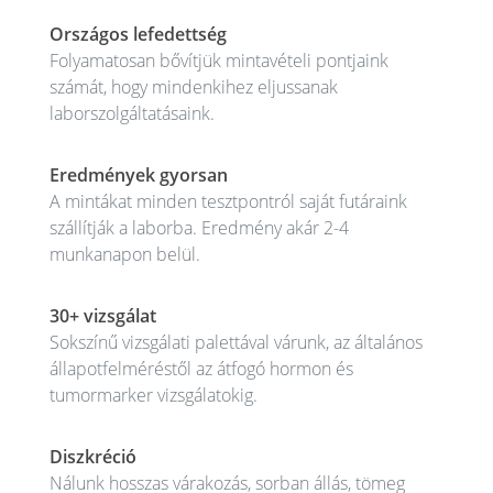
Országos lefedettség
Folyamatosan bővítjük mintavételi pontjaink
számát, hogy mindenkihez eljussanak
laborszolgáltatásaink.
Eredmények gyorsan
A mintákat minden tesztpontról saját futáraink
szállítják a laborba. Eredmény akár 2-4
munkanapon belül.
30+ vizsgálat
Sokszínű vizsgálati palettával várunk, az általános
állapotfelméréstől az átfogó hormon és
tumormarker vizsgálatokig.
Diszkréció
Nálunk hosszas várakozás, sorban állás, tömeg