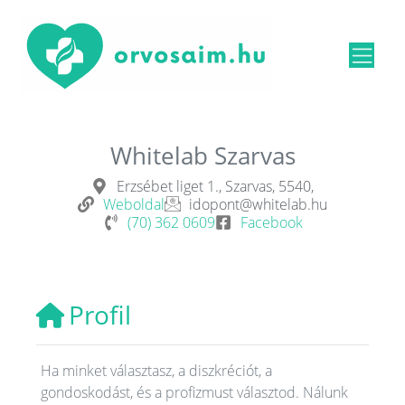
Whitelab Szarvas
Erzsébet liget 1., Szarvas, 5540,
Weboldal
idopont@whitelab.hu
(70) 362 0609
Facebook
Profil
Ha minket választasz, a diszkréciót, a
gondoskodást, és a profizmust választod. Nálunk