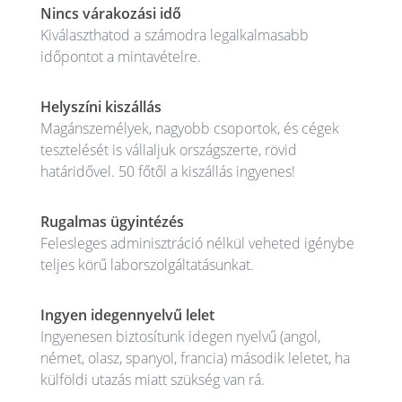
Nincs várakozási idő
Kiválaszthatod a számodra legalkalmasabb
időpontot a mintavételre.
Helyszíni kiszállás
Magánszemélyek, nagyobb csoportok, és cégek
tesztelését is vállaljuk országszerte, rövid
határidővel. 50 főtől a kiszállás ingyenes!
Rugalmas ügyintézés
Felesleges adminisztráció nélkül veheted igénybe
teljes körű laborszolgáltatásunkat.
Ingyen idegennyelvű lelet
Ingyenesen biztosítunk idegen nyelvű (angol,
német, olasz, spanyol, francia) második leletet, ha
külföldi utazás miatt szükség van rá.