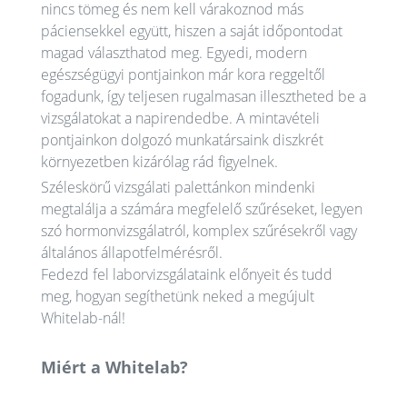
nincs tömeg és nem kell várakoznod más
páciensekkel együtt, hiszen a saját időpontodat
magad választhatod meg. Egyedi, modern
egészségügyi pontjainkon már kora reggeltől
fogadunk, így teljesen rugalmasan illesztheted be a
vizsgálatokat a napirendedbe. A mintavételi
pontjainkon dolgozó munkatársaink diszkrét
környezetben kizárólag rád figyelnek.
Széleskörű vizsgálati palettánkon mindenki
megtalálja a számára megfelelő szűréseket, legyen
szó hormonvizsgálatról, komplex szűrésekről vagy
általános állapotfelmérésről.
Fedezd fel laborvizsgálataink előnyeit és tudd
meg, hogyan segíthetünk neked a megújult
Whitelab-nál!
Miért a Whitelab?