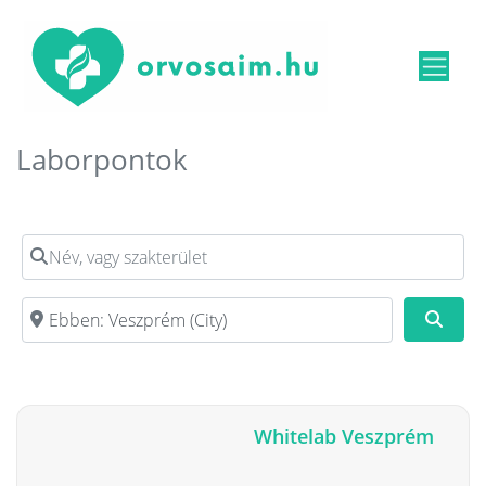
Laborpontok
Név, vagy szakterület
Irányítószám, vagy város
Kere
Whitelab Veszprém