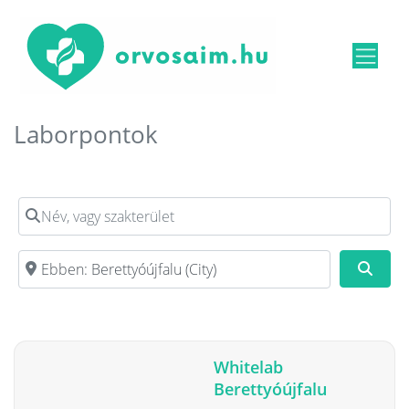
Laborpontok
Név, vagy szakterület
Irányítószám, vagy város
Kere
Whitelab
Berettyóújfalu