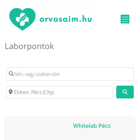
Laborpontok
Név, vagy szakterület
Irányítószám, vagy város
Kere
Whitelab Pécs