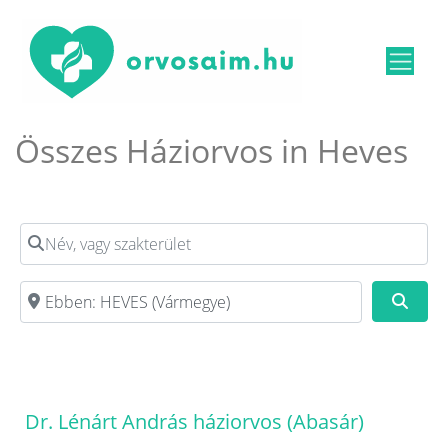
Összes Háziorvos in Heves
Név, vagy szakterület
Irányítószám, vagy város
Kere
Dr. Lénárt András háziorvos (Abasár)