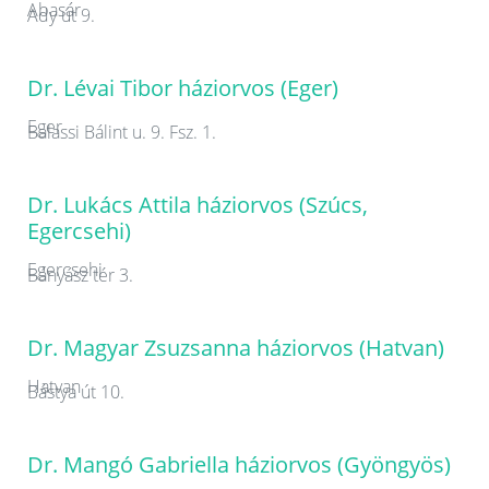
Abasár
Ady út 9.
Dr. Lévai Tibor háziorvos (Eger)
Eger
Balassi Bálint u. 9. Fsz. 1.
Dr. Lukács Attila háziorvos (Szúcs,
Egercsehi)
Egercsehi
Bányász tér 3.
Dr. Magyar Zsuzsanna háziorvos (Hatvan)
Hatvan
Bástya út 10.
Dr. Mangó Gabriella háziorvos (Gyöngyös)