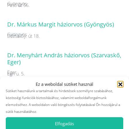
Gyöngyös
Pesti út 56.
Dr. Márkus Margit háziorvos (Gyöngyös)
Gyöngyös
Dózsa Gy. út 18.
Dr. Menyhárt András háziorvos (Szarvaskő,
Eger)
Eger
Egri u. 5.
Ez a weboldal sütiket használ
Sütiket használunk a tartalmak és hirdetések személyre szabásához,
Dr. Moldván Andrea háziorvos (Eger)
közösségi funkciók biztosításához, valamint weboldalforgalmunk
Eger
Grónay Sándor u. 9.
elemzéséhez. A weboldalon való böngészés folytatásával Ön hozzájárul a
sütik használatához.
Dr. Molnár Marianna háziorvos (Gyöngyös)
Elfogadás