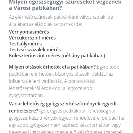
Milyen egészségügyi szűréseket végeznek
a Városi patikában?
Az elérhető szűrések patikánként változhatnak, de
általában az alábbiak tartoznak ide:
Vérnyomásmérés
Vércukorszint mérés
Testsúlymérés
Testzsírszázalék mérés
Koleszterinszint mérés (néhány patikában)
Milyen oltások érhetők el a patikában?
Egyre több
patikában elérhetőek bizonyos oltások, például az
influenza elleni védőoltás. A pontos oltási
lehetőségekről érdeklődj a legközelebbi
gyógyszertárban.
Van-e lehetőség gyógyszerkészítmények egyedi
rendelésére?
Igen, egyes patikákban lehetőség van
gyógyszerkészítmények egyedi rendelésére, például ha
egy adott gyógyszer nem kapható kész formában vagy
ha egyedi igényeknek megfelelő készítményt szeretnél.