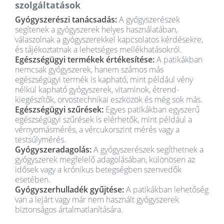
szolgáltatások
Gyógyszerészi tanácsadás:
A gyógyszerészek
segítenek a gyógyszerek helyes használatában,
válaszolnak a gyógyszerekkel kapcsolatos kérdésekre,
és tájékoztatnak a lehetséges mellékhatásokról.
Egészségügyi termékek értékesítése:
A patikákban
nemcsak gyógyszerek, hanem számos más
egészségügyi termék is kapható, mint például vény
nélkül kapható gyógyszerek, vitaminok, étrend-
kiegészítők, orvostechnikai eszközök és még sok más.
Egészségügyi szűrések:
Egyes patikákban egyszerű
egészségügyi szűrések is elérhetők, mint például a
vérnyomásmérés, a vércukorszint mérés vagy a
testsúlymérés.
Gyógyszeradagolás:
A gyógyszerészek segíthetnek a
gyógyszerek megfelelő adagolásában, különösen az
idősek vagy a krónikus betegségben szenvedők
esetében.
Gyógyszerhulladék gyűjtése:
A patikákban lehetőség
van a lejárt vagy már nem használt gyógyszerek
biztonságos ártalmatlanítására.