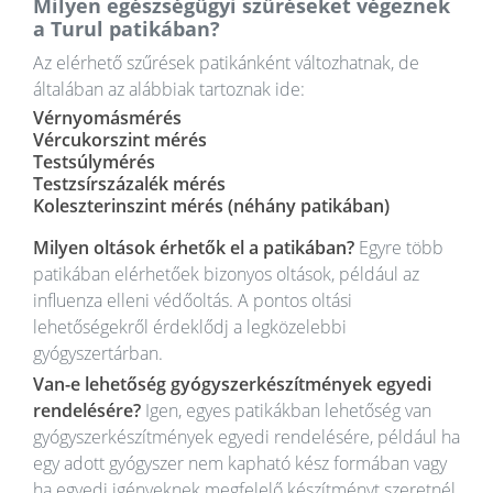
Milyen egészségügyi szűréseket végeznek
a Turul patikában?
Az elérhető szűrések patikánként változhatnak, de
általában az alábbiak tartoznak ide:
Vérnyomásmérés
Vércukorszint mérés
Testsúlymérés
Testzsírszázalék mérés
Koleszterinszint mérés (néhány patikában)
Milyen oltások érhetők el a patikában?
Egyre több
patikában elérhetőek bizonyos oltások, például az
influenza elleni védőoltás. A pontos oltási
lehetőségekről érdeklődj a legközelebbi
gyógyszertárban.
Van-e lehetőség gyógyszerkészítmények egyedi
rendelésére?
Igen, egyes patikákban lehetőség van
gyógyszerkészítmények egyedi rendelésére, például ha
egy adott gyógyszer nem kapható kész formában vagy
ha egyedi igényeknek megfelelő készítményt szeretnél.