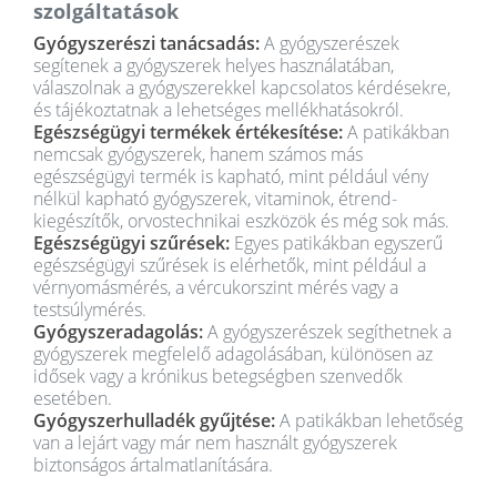
szolgáltatások
Gyógyszerészi tanácsadás:
A gyógyszerészek
segítenek a gyógyszerek helyes használatában,
válaszolnak a gyógyszerekkel kapcsolatos kérdésekre,
és tájékoztatnak a lehetséges mellékhatásokról.
Egészségügyi termékek értékesítése:
A patikákban
nemcsak gyógyszerek, hanem számos más
egészségügyi termék is kapható, mint például vény
nélkül kapható gyógyszerek, vitaminok, étrend-
kiegészítők, orvostechnikai eszközök és még sok más.
Egészségügyi szűrések:
Egyes patikákban egyszerű
egészségügyi szűrések is elérhetők, mint például a
vérnyomásmérés, a vércukorszint mérés vagy a
testsúlymérés.
Gyógyszeradagolás:
A gyógyszerészek segíthetnek a
gyógyszerek megfelelő adagolásában, különösen az
idősek vagy a krónikus betegségben szenvedők
esetében.
Gyógyszerhulladék gyűjtése:
A patikákban lehetőség
van a lejárt vagy már nem használt gyógyszerek
biztonságos ártalmatlanítására.