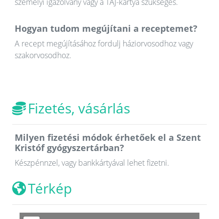
személyi igazolvány vagy a TAJ-kártya szükséges.
Hogyan tudom megújítani a receptemet?
A recept megújításához fordulj háziorvosodhoz vagy
szakorvosodhoz.
Fizetés, vásárlás
Milyen fizetési módok érhetőek el a Szent
Kristóf gyógyszertárban?
Készpénnzel, vagy bankkártyával lehet fizetni.
Térkép