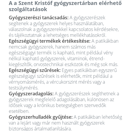
A a Szent Kristóf gyógyszertárban elérhető
szolgáltatások
Gyógyszerészi tanácsadás:
A gyógyszerészek
segítenek a gyógyszerek helyes használatában,
válaszolnak a gyógyszerekkel kapcsolatos kérdésekre,
és tájékoztatnak a lehetséges mellékhatásokról.
Egészségügyi termékek értékesítése:
A patikákban
nemcsak gyógyszerek, hanem számos más
egészségügyi termék is kapható, mint például vény
nélkül kapható gyógyszerek, vitaminok, étrend-
kiegészítők, orvostechnikai eszközök és még sok más.
Egészségügyi szűrések:
Egyes patikákban egyszerű
egészségügyi szűrések is elérhetők, mint például a
vérnyomásmérés, a vércukorszint mérés vagy a
testsúlymérés.
Gyógyszeradagolás:
A gyógyszerészek segíthetnek a
gyógyszerek megfelelő adagolásában, különösen az
idősek vagy a krónikus betegségben szenvedők
esetében.
Gyógyszerhulladék gyűjtése:
A patikákban lehetőség
van a lejárt vagy már nem használt gyógyszerek
biztonságos ártalmatlanítására.