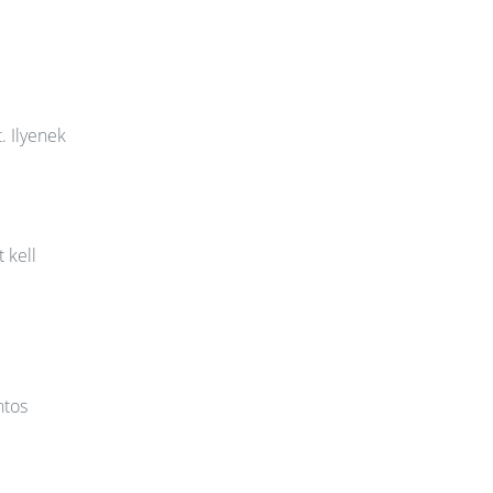
. Ilyenek
 kell
ntos