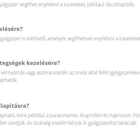
gyszer segíthet enyhíteni a tüneteket, például lázcsillapítók,
elésére?
yógyszer is elérhető, amelyek segíthetnek enyhíteni a tüneteket
etegségek kezelésére?
érnyomás vagy asztma esetén az orvos által felírt gyógyszereket
kaphatók.
llapításra?
apható, mint például a paracetamol, ibuprofen és naproxen. Fo
ően szedjük, és szükség esetén kérjük ki gyógyszerész tanácsát.