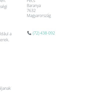
Pécs
ben.
Baranya
sségi
7632
Magyarország
(72) 438-092
ldául a
zerek.
áljanak