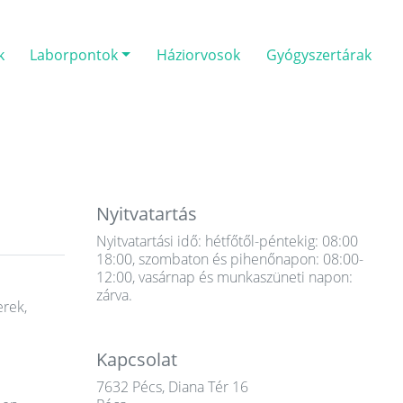
k
Laborpontok
Háziorvosok
Gyógyszertárak
Nyitvatartás
Nyitvatartási idő: hétfőtől-péntekig: 08:00
18:00, szombaton és pihenőnapon: 08:00-
12:00, vasárnap és munkaszüneti napon:
zárva.
erek,
Kapcsolat
7632 Pécs, Diana Tér 16