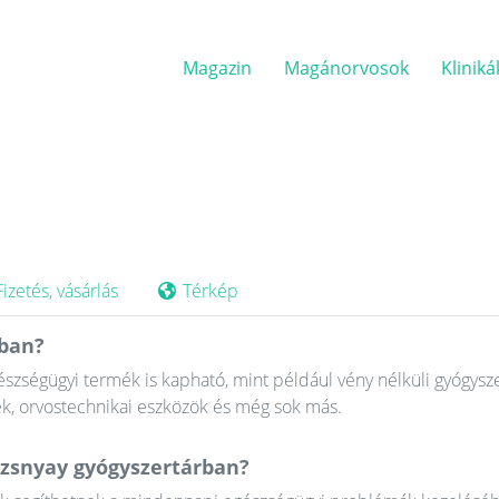
Magazin
Magánorvosok
Kliniká
Fizetés, vásárlás
Térkép
ában?
ségügyi termék is kapható, mint például vény nélküli gyógysz
k, orvostechnikai eszközök és még sok más.
ozsnyay gyógyszertárban?