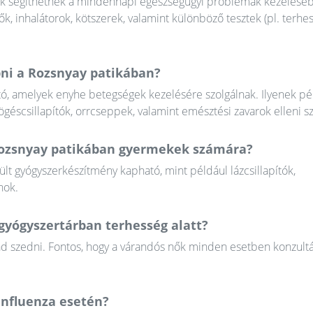
ek segíthetnek a mindennapi egészségügyi problémák kezelésé
 inhalátorok, kötszerek, valamint különböző tesztek (pl. terhe
pni a Rozsnyay patikában?
tó, amelyek enyhe betegségek kezelésére szolgálnak. Ilyenek pé
högéscsillapítók, orrcseppek, valamint emésztési zavarok elleni s
Rozsnyay patikában gyermekek számára?
t gyógyszerkészítmény kapható, mint például lázcsillapítók,
nok.
gyógyszertárban terhesség alatt?
abad szedni. Fontos, hogy a várandós nők minden esetben konzult
influenza esetén?