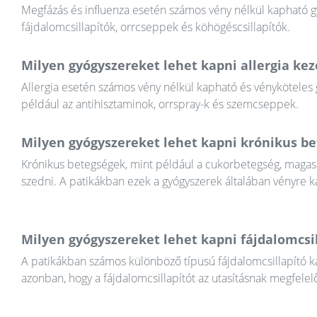
Megfázás és influenza esetén számos vény nélkül kapható gyó
fájdalomcsillapítók, orrcseppek és köhögéscsillapítók.
Milyen gyógyszereket lehet kapni allergia kez
Allergia esetén számos vény nélkül kapható és vényköteles g
például az antihisztaminok, orrspray-k és szemcseppek.
Milyen gyógyszereket lehet kapni krónikus b
Krónikus betegségek, mint például a cukorbetegség, magas v
szedni. A patikákban ezek a gyógyszerek általában vényre 
Milyen gyógyszereket lehet kapni fájdalomcsi
A patikákban számos különböző típusú fájdalomcsillapító k
azonban, hogy a fájdalomcsillapítót az utasításnak megfelel