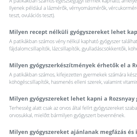
A patikákban számos egészségügyi termék kapható, amely
Ilyenek például a lázmérők, vérnyomásmérők, vércukormérők,
teszt, ovulációs teszt).
Milyen recept nélküli gyógyszereket lehet ka
A patikákban számos vény nélkül kapható gyógyszer találha
fájdalomcsillapítók, lázcsillapítók, gyulladáscsökkentők, kö
Milyen gyógyszerkészítmények érhetők el a 
A patikákban számos, kifejezetten gyermekek számára készül
köhögéscsillapítók, hasmenés elleni szerek, valamint vitami
Milyen gyógyszereket lehet kapni a Rozsnyay 
Terhesség alatt csak az orvos által felírt gyógyszereket sz
orvosukkal, mielőtt bármilyen gyógyszert bevennének.
Milyen gyógyszereket ajánlanak megfázás és 