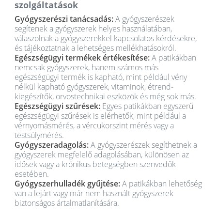
szolgáltatások
Gyógyszerészi tanácsadás:
A gyógyszerészek
segítenek a gyógyszerek helyes használatában,
válaszolnak a gyógyszerekkel kapcsolatos kérdésekre,
és tájékoztatnak a lehetséges mellékhatásokról.
Egészségügyi termékek értékesítése:
A patikákban
nemcsak gyógyszerek, hanem számos más
egészségügyi termék is kapható, mint például vény
nélkül kapható gyógyszerek, vitaminok, étrend-
kiegészítők, orvostechnikai eszközök és még sok más.
Egészségügyi szűrések:
Egyes patikákban egyszerű
egészségügyi szűrések is elérhetők, mint például a
vérnyomásmérés, a vércukorszint mérés vagy a
testsúlymérés.
Gyógyszeradagolás:
A gyógyszerészek segíthetnek a
gyógyszerek megfelelő adagolásában, különösen az
idősek vagy a krónikus betegségben szenvedők
esetében.
Gyógyszerhulladék gyűjtése:
A patikákban lehetőség
van a lejárt vagy már nem használt gyógyszerek
biztonságos ártalmatlanítására.