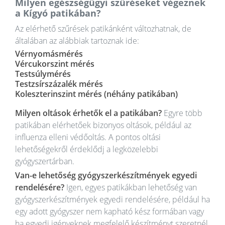
Milyen egészségügyi szűréseket végeznek
a Kígyó patikában?
Az elérhető szűrések patikánként változhatnak, de
általában az alábbiak tartoznak ide:
Vérnyomásmérés
Vércukorszint mérés
Testsúlymérés
Testzsírszázalék mérés
Koleszterinszint mérés (néhány patikában)
Milyen oltások érhetők el a patikában?
Egyre több
patikában elérhetőek bizonyos oltások, például az
influenza elleni védőoltás. A pontos oltási
lehetőségekről érdeklődj a legközelebbi
gyógyszertárban.
Van-e lehetőség gyógyszerkészítmények egyedi
rendelésére?
Igen, egyes patikákban lehetőség van
gyógyszerkészítmények egyedi rendelésére, például ha
egy adott gyógyszer nem kapható kész formában vagy
ha egyedi igényeknek megfelelő készítményt szeretnél.