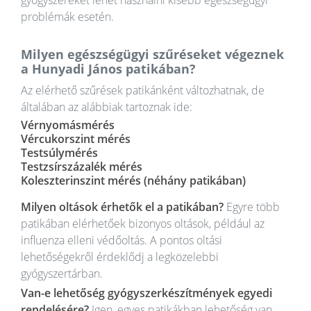
problémák esetén.
Milyen egészségügyi szűréseket végeznek
a Hunyadi János patikában?
Az elérhető szűrések patikánként változhatnak, de
általában az alábbiak tartoznak ide:
Vérnyomásmérés
Vércukorszint mérés
Testsúlymérés
Testzsírszázalék mérés
Koleszterinszint mérés (néhány patikában)
Milyen oltások érhetők el a patikában?
Egyre több
patikában elérhetőek bizonyos oltások, például az
influenza elleni védőoltás. A pontos oltási
lehetőségekről érdeklődj a legközelebbi
gyógyszertárban.
Van-e lehetőség gyógyszerkészítmények egyedi
rendelésére?
Igen, egyes patikákban lehetőség van