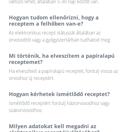
változó lehet, általában 5-30 nap között van.
Hogyan tudom ellenőrizni, hogy a
receptem a felhőben van-e?
Az elektronikus recept státuszát általában az
orvosodtól vagy a gyógyszertárban tudhatod meg.
Mi történik, ha elveszítem a papíralapú
receptemet?
Ha elveszíted a papíralapú receptet, fordulj vissza az
orvoshoz új receptért.
Hogyan kérhetek ismétlődő receptet?
Ismétlődő receptért fordulj háziorvosodhoz vagy
szakorvosodhoz.
Milyen adatokat kell megadni az