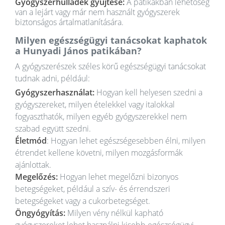
Gyógyszerhulladék gyűjtése:
A patikákban lehetőség
van a lejárt vagy már nem használt gyógyszerek
biztonságos ártalmatlanítására.
Milyen egészségügyi tanácsokat kaphatok
a Hunyadi János patikában?
A gyógyszerészek széles körű egészségügyi tanácsokat
tudnak adni, például:
Gyógyszerhasználat:
Hogyan kell helyesen szedni a
gyógyszereket, milyen ételekkel vagy italokkal
fogyaszthatók, milyen egyéb gyógyszerekkel nem
szabad együtt szedni.
Életmód
: Hogyan lehet egészségesebben élni, milyen
étrendet kellene követni, milyen mozgásformák
ajánlottak.
Megelőzés:
Hogyan lehet megelőzni bizonyos
betegségeket, például a szív- és érrendszeri
betegségeket vagy a cukorbetegséget.
Öngyógyítás:
Milyen vény nélkül kapható
gyógyszereket lehet használni kisebb egészségügyi