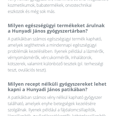
kozmetikumok, babatermékek, orvostechnikai
eszközök és még sok más.
Milyen egészségügyi termékeket árulnak
a Hunyadi János gyógyszertárban?
A patikákban számos egészségügyi termék kapható,
amelyek segíthetnek a mindennapi egészségügyi
problémák kezelésében. Ilyenek például a lázmérők,
vérnyomásmérők, vércukormérők, inhalátorok,
kötszerek, valamint különböző tesztek (pl. terhességi
teszt, ovulációs teszt).
Milyen recept nélküli gyógyszereket lehet
kapni a Hunyadi János patikában?
A patikákban számos vény nélkül kapható gyógyszer
található, amelyek enyhe betegségek kezelésére
szolgálnak. Ilyenek például a fájdalomcsillapítók,
lázcsillapítók, gyulladáscsökkentők, köhögéscsillapítók,