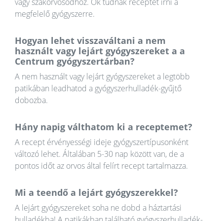
vagy szakorvosodhoz. Ők tudnak receptet írni a
megfelelő gyógyszerre.
Hogyan lehet visszaváltani a nem
használt vagy lejárt gyógyszereket a a
Centrum gyógyszertárban?
A nem használt vagy lejárt gyógyszereket a legtöbb
patikában leadhatod a gyógyszerhulladék-gyűjtő
dobozba.
Hány napig válthatom ki a receptemet?
A recept érvényességi ideje gyógyszertípusonként
változó lehet. Általában 5-30 nap között van, de a
pontos időt az orvos által felírt recept tartalmazza.
Mi a teendő a lejárt gyógyszerekkel?
A lejárt gyógyszereket soha ne dobd a háztartási
hulladékba! A patikákban található gyógyszerhulladék-