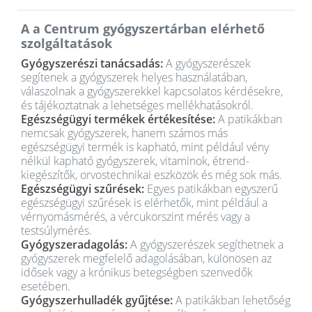
A a Centrum gyógyszertárban elérhető
szolgáltatások
Gyógyszerészi tanácsadás:
A gyógyszerészek
segítenek a gyógyszerek helyes használatában,
válaszolnak a gyógyszerekkel kapcsolatos kérdésekre,
és tájékoztatnak a lehetséges mellékhatásokról.
Egészségügyi termékek értékesítése:
A patikákban
nemcsak gyógyszerek, hanem számos más
egészségügyi termék is kapható, mint például vény
nélkül kapható gyógyszerek, vitaminok, étrend-
kiegészítők, orvostechnikai eszközök és még sok más.
Egészségügyi szűrések:
Egyes patikákban egyszerű
egészségügyi szűrések is elérhetők, mint például a
vérnyomásmérés, a vércukorszint mérés vagy a
testsúlymérés.
Gyógyszeradagolás:
A gyógyszerészek segíthetnek a
gyógyszerek megfelelő adagolásában, különösen az
idősek vagy a krónikus betegségben szenvedők
esetében.
Gyógyszerhulladék gyűjtése:
A patikákban lehetőség