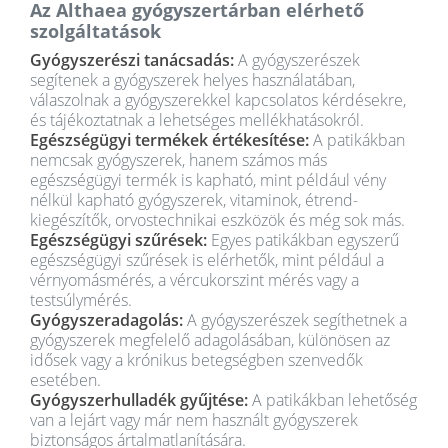
Az Althaea gyógyszertárban elérhető
szolgáltatások
Gyógyszerészi tanácsadás:
A gyógyszerészek
segítenek a gyógyszerek helyes használatában,
válaszolnak a gyógyszerekkel kapcsolatos kérdésekre,
és tájékoztatnak a lehetséges mellékhatásokról.
Egészségügyi termékek értékesítése:
A patikákban
nemcsak gyógyszerek, hanem számos más
egészségügyi termék is kapható, mint például vény
nélkül kapható gyógyszerek, vitaminok, étrend-
kiegészítők, orvostechnikai eszközök és még sok más.
Egészségügyi szűrések:
Egyes patikákban egyszerű
egészségügyi szűrések is elérhetők, mint például a
vérnyomásmérés, a vércukorszint mérés vagy a
testsúlymérés.
Gyógyszeradagolás:
A gyógyszerészek segíthetnek a
gyógyszerek megfelelő adagolásában, különösen az
idősek vagy a krónikus betegségben szenvedők
esetében.
Gyógyszerhulladék gyűjtése:
A patikákban lehetőség
van a lejárt vagy már nem használt gyógyszerek
biztonságos ártalmatlanítására.